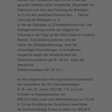
gesamte Gelände außen umgebende „Ringstraße“ ab.
Dabei kam von links das Fahrzeug der Beklagten
zu 1) mit dem amtlichen Kennzeichen …. Dieses
Fahrzeug der Beklagten zu 1)
ist bei der Beklagten zu 2) haftpflichtversichert. Das
Beklagtenfahrzeug streifte das klägerische
Fahrzeug in der Folge an der linken Seite im vorderen
Bereich. Anschließend entfernte sich der
Fahrer des Beklagtenfahrzeugs, ohne die
notwendigen Feststellungen zu ermöglichen.
Vergleiche wegen der Unfallörtlichkeit die
Übersichtsaufnahme wie BI. 49 d.A. sowie die
überreichte
Bilddokumentation (BI. 60 d.A.).
An dem klägerischen Fahrzeug entstand ausweislich
des Gutachtens des Kfz-Sachverständigen
R. W. vom 10. Januar 2013 (BI. 7 ff. d.A.) ein
Schaden an Reparaturkosten von
906,03 € netto sowie eine Wertminderung von 170,00
€. Für die Erstellung des Gutachtens berechnete
der Sachverständige Kosten in Höhe von 389,99 €