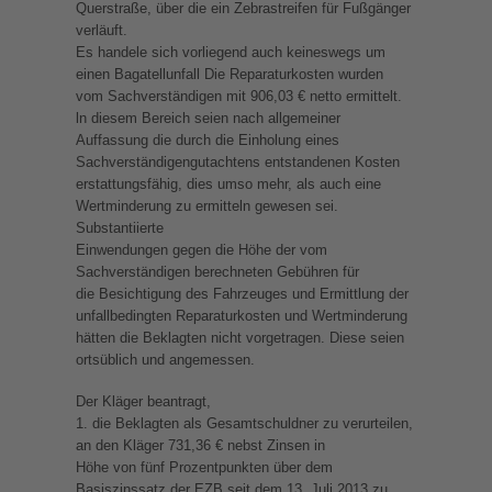
Querstraße, über die ein Zebrastreifen für Fußgänger
verläuft.
Es handele sich vorliegend auch keineswegs um
einen Bagatellunfall Die Reparaturkosten wurden
vom Sachverständigen mit 906,03 € netto ermittelt.
ln diesem Bereich seien nach allgemeiner
Auffassung die durch die Einholung eines
Sachverständigengutachtens entstandenen Kosten
erstattungsfähig, dies umso mehr, als auch eine
Wertminderung zu ermitteln gewesen sei.
Substantiierte
Einwendungen gegen die Höhe der vom
Sachverständigen berechneten Gebühren für
die Besichtigung des Fahrzeuges und Ermittlung der
unfallbedingten Reparaturkosten und Wertminderung
hätten die Beklagten nicht vorgetragen. Diese seien
ortsüblich und angemessen.
Der Kläger beantragt,
1. die Beklagten als Gesamtschuldner zu verurteilen,
an den Kläger 731,36 € nebst Zinsen in
Höhe von fünf Prozentpunkten über dem
Basiszinssatz der EZB seit dem 13. Juli 2013 zu