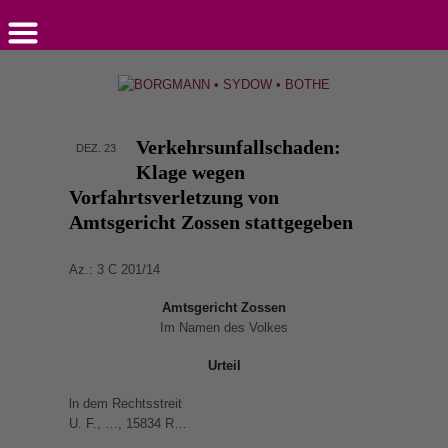
Verkehrsunfallschaden:
DEZ. 23
Klage wegen
Vorfahrtsverletzung von
Amtsgericht Zossen stattgegeben
Az.: 3 C 201/14
Amtsgericht Zossen
Im Namen des Volkes
Urteil
ln dem Rechtsstreit
U. F., …, 15834 R…