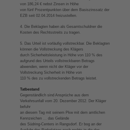
von 186,24 € nebst Zinsen in Höhe
von fünf Prozentpunkten über dem Basiszinssatz der
EZB seit 02.04.2014 freizustellen.
4. Die Beklagten haben als Gesamtschuldner die
Kosten des Rechtsstreits zu tragen.
5. Das Urteil ist vorläufig vollstreckbar. Die Beklagten
können die Vollstreckung des Klägers
durch Sicherheitsleistung in Höhe von 110 % des
aufgrund des Urteils vollstreckbaren Betrags
abwenden, wenn nicht der Kläger vor der
Vollstreckung Sicherheit in Höhe von
110 % des zu vollstreckenden Betrags leistet.
Tatbestand
Gegenständlich sind Ansprüche aus dem
Verkehrsunfall vom 20. Dezember 2012. Der Kläger
befuhr
an diesem Tag mit seinem Pkw mit dem amtlichen
Kennzeichen … das Gelände
des Südring-Centers in Rangsdorf. Er bog an der
Ausfuhr des Parkplatzes nach rechts in die das