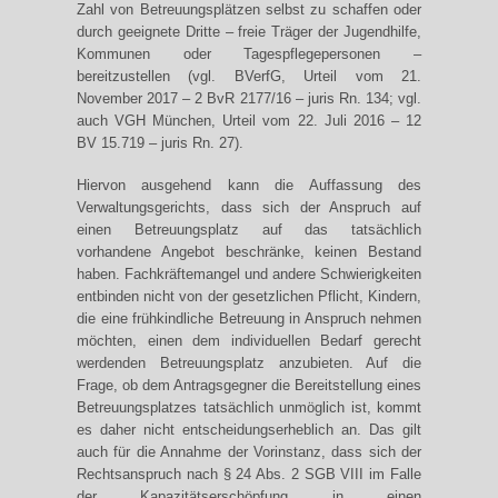
Zahl von Betreuungsplätzen selbst zu schaffen oder
durch geeignete Dritte – freie Träger der Jugendhilfe,
Kommunen oder Tagespflegepersonen –
bereitzustellen (vgl. BVerfG, Urteil vom 21.
November 2017 – 2 BvR 2177/16 – juris Rn. 134; vgl.
auch VGH München, Urteil vom 22. Juli 2016 – 12
BV 15.719 – juris Rn. 27).
Hiervon ausgehend kann die Auffassung des
Verwaltungsgerichts, dass sich der Anspruch auf
einen Betreuungsplatz auf das tatsächlich
vorhandene Angebot beschränke, keinen Bestand
haben. Fachkräftemangel und andere Schwierigkeiten
entbinden nicht von der gesetzlichen Pflicht, Kindern,
die eine frühkindliche Betreuung in Anspruch nehmen
möchten, einen dem individuellen Bedarf gerecht
werdenden Betreuungsplatz anzubieten. Auf die
Frage, ob dem Antragsgegner die Bereitstellung eines
Betreuungsplatzes tatsächlich unmöglich ist, kommt
es daher nicht entscheidungserheblich an. Das gilt
auch für die Annahme der Vorinstanz, dass sich der
Rechtsanspruch nach § 24 Abs. 2 SGB VIII im Falle
der Kapazitätserschöpfung in einen