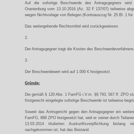
Auf die sofortige Beschwerde des Antragsgegners wird
Oranienburg vom 13.10.2016 (Az. 32 F 137/07) teilweise abg
wegen Nichtvorlage von Belegen (Kontoauszug Nr. 25 Bl. 1 für
Das weitergehende Rechtsmittel wird zurückgewiesen.
2.
Der Antragsgegner tragt die Kosten des Beschwerdeverfahrens
3.
Der Beschwerdewert wird auf 1.000 € festgesetzt.
Gründe:
Die gemäß § 120 Abs. 1 FamFG i.V.m. §§ 793, 567 ff. ZPO sta
fristgerecht eingelegte sofortige Beschwerde ist teilweise begr
Soweit das Amtsgericht gegen den Antragsgegner ein weite
FamFG, 888 ZPO festgesetzt hat, weil er seiner durch Teilane
13.03.2014 titulierten Auskunftsverpflichtung bislang
nachgekommen ist, hat das Bestand.