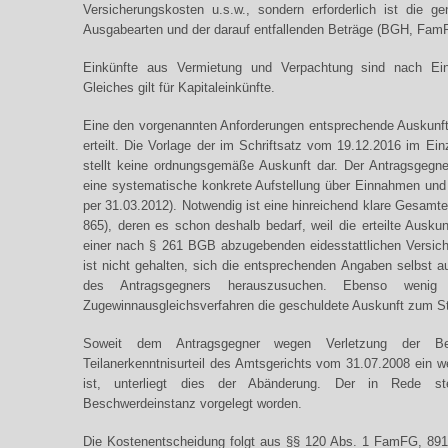
Versicherungskosten u.s.w., sondern erforderlich ist die 
Ausgabearten und der darauf entfallenden Beträge (BGH, Fam
Einkünfte aus Vermietung und Verpachtung sind nach Ei
Gleiches gilt für Kapitaleinkünfte.
Eine den vorgenannten Anforderungen entsprechende Auskunft 
erteilt. Die Vorlage der im Schriftsatz vom 19.12.2016 im Ei
stellt keine ordnungsgemäße Auskunft dar. Der Antragsgegne
eine systematische konkrete Aufstellung über Einnahmen un
per 31.03.2012). Notwendig ist eine hinreichend klare Gesa
865), deren es schon deshalb bedarf, weil die erteilte Ausk
einer nach § 261 BGB abzugebenden eidesstattlichen Versiche
ist nicht gehalten, sich die entsprechenden Angaben selbst a
des Antragsgegners herauszusuchen. Ebenso wenig
Zugewinnausgleichsverfahren die geschuldete Auskunft zum S
Soweit dem Antragsgegner wegen Verletzung der Bele
Teilanerkenntnisurteil des Amtsgerichts vom 31.07.2008 ein w
ist, unterliegt dies der Abänderung. Der in Rede s
Beschwerdeinstanz vorgelegt worden.
Die Kostenentscheidung folgt aus §§ 120 Abs. 1 FamFG, 891