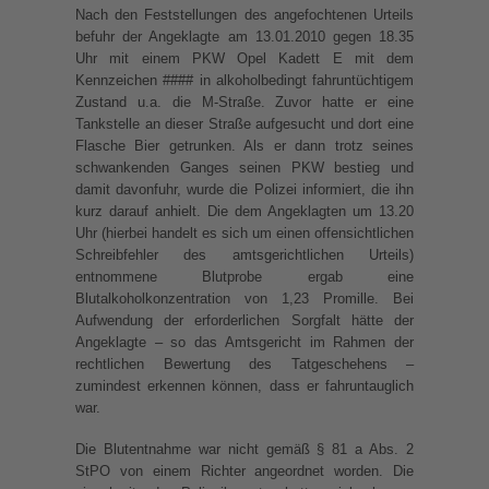
Nach den Feststellungen des angefochtenen Urteils
befuhr der Angeklagte am 13.01.2010 gegen 18.35
Uhr mit einem PKW Opel Kadett E mit dem
Kennzeichen #### in alkoholbedingt fahruntüchtigem
Zustand u.a. die M-Straße. Zuvor hatte er eine
Tankstelle an dieser Straße aufgesucht und dort eine
Flasche Bier getrunken. Als er dann trotz seines
schwankenden Ganges seinen PKW bestieg und
damit davonfuhr, wurde die Polizei informiert, die ihn
kurz darauf anhielt. Die dem Angeklagten um 13.20
Uhr (hierbei handelt es sich um einen offensichtlichen
Schreibfehler des amtsgerichtlichen Urteils)
entnommene Blutprobe ergab eine
Blutalkoholkonzentration von 1,23 Promille. Bei
Aufwendung der erforderlichen Sorgfalt hätte der
Angeklagte – so das Amtsgericht im Rahmen der
rechtlichen Bewertung des Tatgeschehens –
zumindest erkennen können, dass er fahruntauglich
war.
Die Blutentnahme war nicht gemäß § 81 a Abs. 2
StPO von einem Richter angeordnet worden. Die