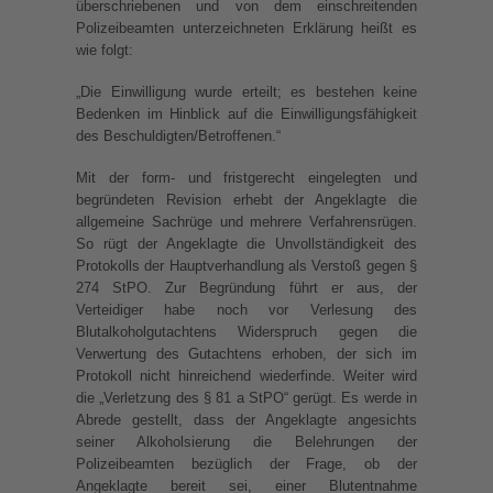
überschriebenen und von dem einschreitenden
Polizeibeamten unterzeichneten Erklärung heißt es
wie folgt:
„Die Einwilligung wurde erteilt; es bestehen keine
Bedenken im Hinblick auf die Einwilligungsfähigkeit
des Beschuldigten/Betroffenen.“
Mit der form- und fristgerecht eingelegten und
begründeten Revision erhebt der Angeklagte die
allgemeine Sachrüge und mehrere Verfahrensrügen.
So rügt der Angeklagte die Unvollständigkeit des
Protokolls der Hauptverhandlung als Verstoß gegen §
274 StPO. Zur Begründung führt er aus, der
Verteidiger habe noch vor Verlesung des
Blutalkoholgutachtens Widerspruch gegen die
Verwertung des Gutachtens erhoben, der sich im
Protokoll nicht hinreichend wiederfinde. Weiter wird
die „Verletzung des § 81 a StPO“ gerügt. Es werde in
Abrede gestellt, dass der Angeklagte angesichts
seiner Alkoholsierung die Belehrungen der
Polizeibeamten bezüglich der Frage, ob der
Angeklagte bereit sei, einer Blutentnahme