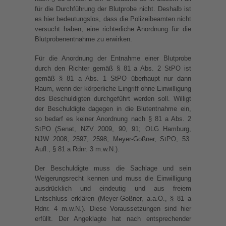
für die Durchführung der Blutprobe nicht. Deshalb ist
es hier bedeutungslos, dass die Polizeibeamten nicht
versucht haben, eine richterliche Anordnung für die
Blutprobenentnahme zu erwirken.
Für die Anordnung der Entnahme einer Blutprobe
durch den Richter gemäß § 81 a Abs. 2 StPO ist
gemäß § 81 a Abs. 1 StPO überhaupt nur dann
Raum, wenn der körperliche Eingriff ohne Einwilligung
des Beschuldigten durchgeführt werden soll. Willigt
der Beschuldigte dagegen in die Blutentnahme ein,
so bedarf es keiner Anordnung nach § 81 a Abs. 2
StPO (Senat, NZV 2009, 90, 91; OLG Hamburg,
NJW 2008, 2597, 2598; Meyer-Goßner, StPO, 53.
Aufl., § 81 a Rdnr. 3 m.w.N.).
Der Beschuldigte muss die Sachlage und sein
Weigerungsrecht kennen und muss die Einwilligung
ausdrücklich und eindeutig und aus freiem
Entschluss erklären (Meyer-Goßner, a.a.O., § 81 a
Rdnr. 4 m.w.N.). Diese Voraussetzungen sind hier
erfüllt. Der Angeklagte hat nach entsprechender