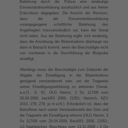
Belehrung durch die Polizei eine eindeutige
Einverständniserklärung ausdrücklich und aus freiem
Entschluss abgegeben. Die Ansicht der Revision,
dass die der Einverständniserklärung
vorangegangene schriftliche Belehrung des
Angeklagten missverständlich sei, kann der Senat
nicht teilen. Aus der Belehrung ergibt sich eindeutig,
dass die Anordnung der Blutentnahme überhaupt nur
dann in Betracht kommt, wenn der Beschuldigte nicht
von vornherein in die Durchführung der Blutprobe
einwilligt.
Allerdings muss der Beschuldigte zum Zeitpunkt der
Abgabe der Einwilligung in die Blutentnahme
genügend verstandesreif sein, um die Tragweite
seiner Einwilligungserklärung zu erkennen (Senat,
a.a.O., S. 91; OLG Hamm, 2 Ss 117/09 vom
28.04.2009, beckRS 2009, 21051; Heinrich, NZV
2010, 278, 279, je m.w.N.). Erforderlich ist, dass der
Betroffene nach seiner Verstandesreife den Sinn und
die Tragweite der Einwilligung erkennt (OLG Hamm, 2
Ss 117/09 vom 28.04.2009, BeckRS 2009, 21051;
LG Saarbrücken, Beschluss vom 13.11.2008 – 2 Qs