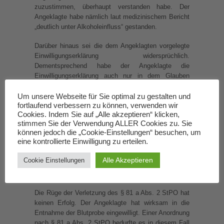
zuzustimmen, überhaupt verstanden habe. Der
Angeklagte habe nämlich laut medizinischem Bericht
„deutlich unter Alkoholeinfluss“ gestanden.
Darüber hinaus sei die dem Angeklagten vorgelegte
Einwilligungserklärung widersprüchlich.
Dementsprechend habe der Angeklagte die
Einwilligungserklärung auch nur in dem Glauben
unterzeichnet, dass der richterliche Eildienst nicht
rechtzeitig zu erreichen war und – so die Revision –
Um unsere Webseite für Sie optimal zu gestalten und
fortlaufend verbessern zu können, verwenden wir
„um Zeit zu sparen“.
Cookies. Indem Sie auf „Alle akzeptieren“ klicken,
stimmen Sie der Verwendung ALLER Cookies zu. Sie
II.
können jedoch die „Cookie-Einstellungen“ besuchen, um
eine kontrollierte Einwilligung zu erteilen.
Die zulässige Revision des Angeklagten hat in der
Sache keinen Erfolg. Sie ist offensichtlich
Alle Akzeptieren
Cookie Einstellungen
unbegründet i.S.v. § 349 Abs. 2 StPO. Anlass zu
näheren Ausführungen gibt nur Folgendes:
Die Rüge der Verletzung des § 81 a Abs. 2 StPO hat
keinen Erfolg. Der Angeklagte hat wirksam in die
Entnahme der Blutprobe eingewilligt. Einer Anordnung
nach § 81 a Abs. 2 StPO bedurfte es in diesem Fall