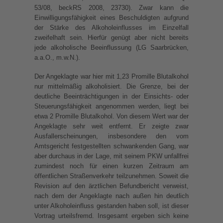
53/08, beckRS 2008, 23730). Zwar kann die
Einwilligungsfähigkeit eines Beschuldigten aufgrund
der Stärke des Alkoholeinflusses im Einzelfall
zweifelhaft sein. Hierfür genügt aber nicht bereits
jede alkoholische Beeinflussung (LG Saarbrücken,
a.a.O., m.w.N.).
Der Angeklagte war hier mit 1,23 Promille Blutalkohol
nur mittelmäßig alkoholisiert. Die Grenze, bei der
deutliche Beeinträchtigungen in der Einsichts- oder
Steuerungsfähigkeit angenommen werden, liegt bei
etwa 2 Promille Blutalkohol. Von diesem Wert war der
Angeklagte sehr weit entfernt. Er zeigte zwar
Ausfallerscheinungen, insbesondere den vom
Amtsgericht festgestellten schwankenden Gang, war
aber durchaus in der Lage, mit seinem PKW unfallfrei
zumindest noch für einen kurzen Zeitraum am
öffentlichen Straßenverkehr teilzunehmen. Soweit die
Revision auf den ärztlichen Befundbericht verweist,
nach dem der Angeklagte nach außen hin deutlich
unter Alkoholeinfluss gestanden haben soll, ist dieser
Vortrag urteilsfremd. Insgesamt ergeben sich keine